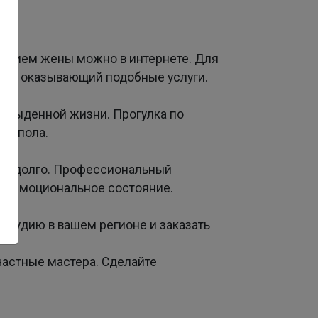
ажением жены можно в интернете. Для
сайт, оказывающий подобные услуги.
 обыденной жизни. Прогулка по
ого пола.
о надолго. Профессиональный
ить эмоциональное состояние.
студию в вашем регионе и заказать
 частные мастера. Сделайте