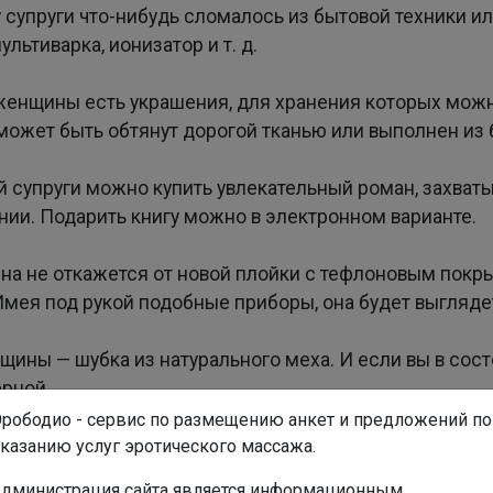
у супруги что-нибудь сломалось из бытовой техники и
льтиварка, ионизатор и т. д.
женщины есть украшения, для хранения которых мож
может быть обтянут дорогой тканью или выполнен из
й супруги можно купить увлекательный роман, захват
ии. Подарить книгу можно в электронном варианте.
а не откажется от новой плойки с тефлоновым покр
Имея под рукой подобные приборы, она будет выгляде
ины — шубка из натурального меха. И если вы в сос
ерной.
рободио - сервис по размещению анкет и предложений по
казанию услуг эротического массажа.
дминистрация сайта является информационным