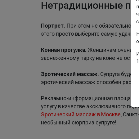
Нетрадиционные пр
п
ч
с
Портрет.
При этом не обязательно ис
этого просто выберите самую удачную
Н
о
Конная прогулка.
Женщинам очень нр
И
заснеженному парку на коне не остав
1
Эротический массаж.
Супруга будет
эротический массаж способен раскры
Рекламно-информационная площадка E
услугу в качестве эксклюзивного под
Эротический массаж в Москве
, Санк
необычный сюрприз супруге!