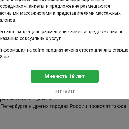
езенты:
осредником: анкеты и предложения размещаются
астными массажистами и представителями массажных
алонов.
кать местного художника. Заказать картину с изобр
 фотографию и отправьте ее в электронном виде на 
а сайте запрещено размещение анкет и предложений по
казанию сексуальных услуг.
авятся романтические события, которых недостает в
нформация на сайте предназначена строго для лиц старше
ит равнодушной ни одну представительницу прекрасн
8 лет.
 приятна удивлена подобным подарком и запомнит ег
Мне есть 18 лет
ть ее чувственность, подарить расслабление, улучш
robodio.ru предлагает выбрать специализированную 
Нет 18 лет
арка на Новый год жене.
т-Петербурге и других городах России проводят также